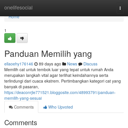
Home
onelifesocial
Togg
navi
Home
1
Panduan Memilih yang
ellaoehy176146
89 days ago
News
Discuss
Memilih cat untuk tembok luar yang tepat untuk rumah Anda
merupakan langkah vital agar terlihat keindahannya serta
terlindungi dari cuaca ekstrem. Pertimbangkan kategori cat yang
banyak di pasaran,
https://deaconrjle771521.bloggosite.com/48993791/panduan-
memilih-yang-sesuai
Comments
Who Upvoted
Comments