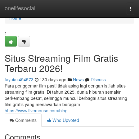
Home
onelifesocial
Togg
navi
Home
1
Situs Streaming Film Gratis
Terbaru 2026!
fayuiaz494573
130 days ago
News
Discuss
Para penggemar film pasti tidak asing lagi dengan istilah situs
streaming film gratis. Di tahun 2025, dunia hiburan semakin
berkembang pesat, sehingga muncul berbagai situs streaming
film gratis yang menawarkan beragam
https://www.fivemouse.com/blog
Comments
Who Upvoted
Comments