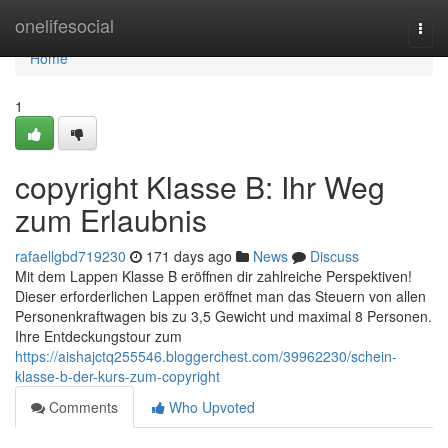
Home
onelifesocial
Togg
navi
Home
1
copyright Klasse B: Ihr Weg
zum Erlaubnis
rafaellgbd719230
171 days ago
News
Discuss
Mit dem Lappen Klasse B eröffnen dir zahlreiche Perspektiven!
Dieser erforderlichen Lappen eröffnet man das Steuern von allen
Personenkraftwagen bis zu 3,5 Gewicht und maximal 8 Personen.
Ihre Entdeckungstour zum
https://aishajctq255546.bloggerchest.com/39962230/schein-
klasse-b-der-kurs-zum-copyright
Comments
Who Upvoted