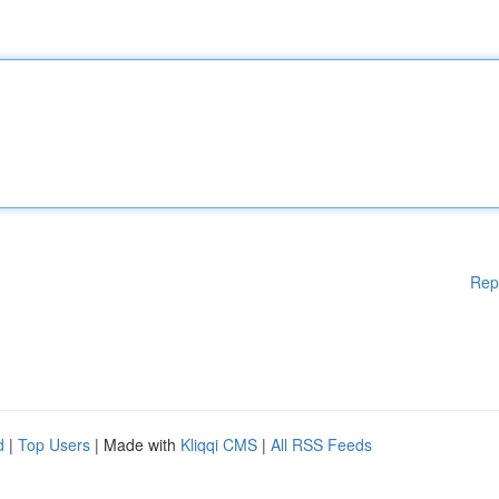
Rep
d
|
Top Users
| Made with
Kliqqi CMS
|
All RSS Feeds