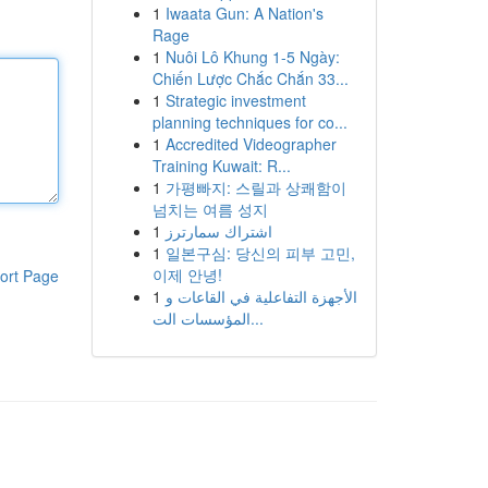
1
Iwaata Gun: A Nation's
Rage
1
Nuôi Lô Khung 1-5 Ngày:
Chiến Lược Chắc Chắn 33...
1
Strategic investment
planning techniques for co...
1
Accredited Videographer
Training Kuwait: R...
1
가평빠지: 스릴과 상쾌함이
넘치는 여름 성지
1
اشتراك سمارترز
1
일본구심: 당신의 피부 고민,
이제 안녕!
ort Page
1
الأجهزة التفاعلية في القاعات و
المؤسسات الت...