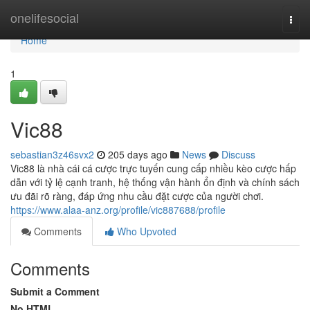
Home
onelifesocial
Togg
navi
Home
1
Vic88
sebastian3z46svx2
205 days ago
News
Discuss
Vic88 là nhà cái cá cược trực tuyến cung cấp nhiều kèo cược hấp
dẫn với tỷ lệ cạnh tranh, hệ thống vận hành ổn định và chính sách
ưu đãi rõ ràng, đáp ứng nhu cầu đặt cược của người chơi.
https://www.alaa-anz.org/profile/vic887688/profile
Comments
Who Upvoted
Comments
Submit a Comment
No HTML