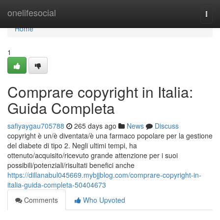
Home
onelifesocial
Togg
navi
Home
1
Comprare copyright in Italia:
Guida Completa
safiyaygau705788
265 days ago
News
Discuss
copyright è un/è diventata/è una farmaco popolare per la gestione
del diabete di tipo 2. Negli ultimi tempi, ha
ottenuto/acquisito/ricevuto grande attenzione per i suoi
possibili/potenziali/risultati benefici anche
https://dillanabul045669.mybjjblog.com/comprare-copyright-in-
italia-guida-completa-50404673
Comments
Who Upvoted