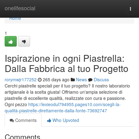
Home
onelifesocial
Togg
navi
Home
1
Ispirazione in ogni Piastrella:
Dalla Fabbrica al tuo Progetto
rorymwjr177252
265 days ago
News
Discuss
Cerchi piastrelle speciali per il tuo progetto? Il nostro laboratorio
artigianale è la scelta giusta! Offriamo un'ampia selezione di
piastrelle di eccellente qualità, realizzate con cura e passione.
Ogni pezzo
https://lexieodul794955.pages10.com/scegli-la-
qualità-piastrelle-direttamente-dalla-fonte-73692747
Comments
Who Upvoted
Comments