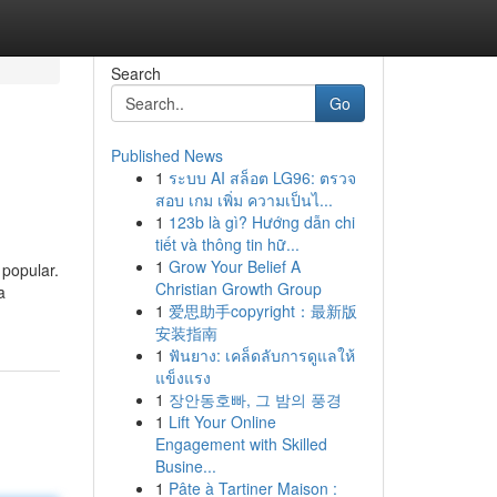
Search
Go
Published News
1
ระบบ AI สล็อต LG96: ตรวจ
สอบ เกม เพิ่ม ความเป็นไ...
1
123b là gì? Hướng dẫn chi
tiết và thông tin hữ...
1
Grow Your Belief A
 popular.
Christian Growth Group
a
1
爱思助手copyright：最新版
安装指南
1
ฟันยาง: เคล็ดลับการดูแลให้
แข็งแรง
1
장안동호빠, 그 밤의 풍경
1
Lift Your Online
Engagement with Skilled
Busine...
1
Pâte à Tartiner Maison :