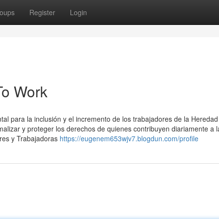
oups
Register
Login
To Work
al para la inclusión y el incremento de los trabajadores de la Heredad
ormalizar y proteger los derechos de quienes contribuyen diariamente a l
ores y Trabajadoras
https://eugenem653wjv7.blogdun.com/profile