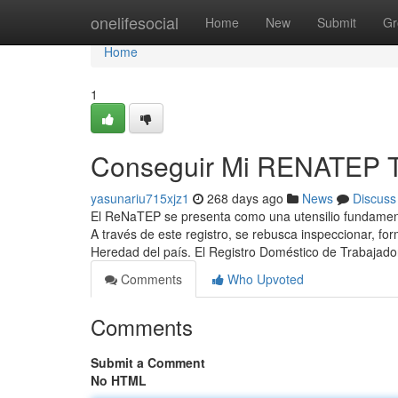
Home
onelifesocial
Home
New
Submit
Gr
Home
1
Conseguir Mi RENATEP 
yasunariu715xjz1
268 days ago
News
Discuss
El⁣ ReNaTEP se presenta como ‍una ⁣utensilio fundament
⁣A través de este registro,⁣ se rebusca inspeccionar, f
Heredad del país. El Registro Doméstico de Trabajad
Comments
Who Upvoted
Comments
Submit a Comment
No HTML