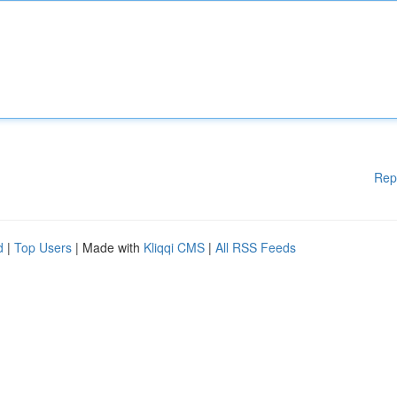
Rep
d
|
Top Users
| Made with
Kliqqi CMS
|
All RSS Feeds