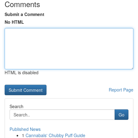
Comments
Submit a Comment
No HTML
HTML is disabled
Report Page
Search
Go
Published News
1
Cannabals' Chubby Puff Guide