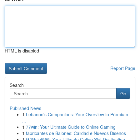
HTML is disabled
Report Page
Search
Go
Published News
1
Lebanon's Companions: Your Overview to Premium
...
1
77win: Your Ultimate Guide to Online Gaming
1
fabricantes de Balones: Calidad e Nuevos Diseños
1
G2Gslot555: Your Ultimate Online Slot Destination