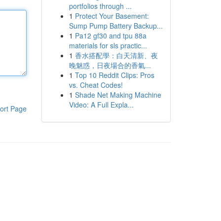
portfolios through ...
1
Protect Your Basement:
Sump Pump Battery Backup...
1
Pa12 gf30 and tpu 88a
materials for sls practic...
1
香水搭配學：白天清新、夜
晚魅惑，日夜場合的香氣...
1
Top 10 Reddit Clips: Pros
vs. Cheat Codes!
1
Shade Net Making Machine
Video: A Full Expla...
ort Page