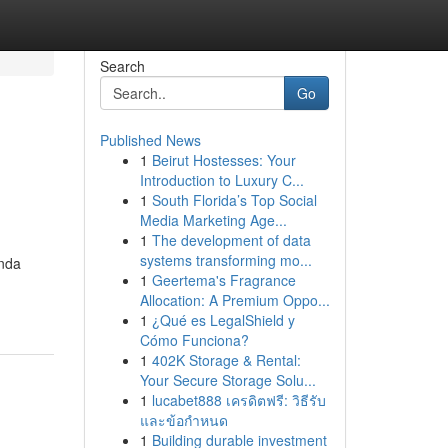
Search
Go
Published News
1
Beirut Hostesses: Your
Introduction to Luxury C...
1
South Florida’s Top Social
Media Marketing Age...
1
The development of data
systems transforming mo...
enda
1
Geertema's Fragrance
Allocation: A Premium Oppo...
1
¿Qué es LegalShield y
Cómo Funciona?
1
402K Storage & Rental:
Your Secure Storage Solu...
1
lucabet888 เครดิตฟรี: วิธีรับ
และข้อกำหนด
1
Building durable investment