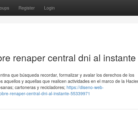
oups
Register
Login
e renaper central dni al instante
tina que búsqueda recordar, formalizar y avalar los derechos de los
os aquellos y aquellas que realicen actividades en el marco de la Haci
sanas; cartoneras y recicladores;
https://diseno-web-
bre-renaper-central-dni-al-instante-55339971