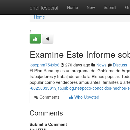
Home
onelifesocial
Home
New
Submit
Gr
Home
1
Examine Este Informe sobr
josephm754xlx8
270 days ago
News
Discuss
El Plan Renatep es un programa del Gobierno de Argen
trabajadores y trabajadoras de la Bienes popular. Tod
popular como vendedores ambulantes, feriantes o arte
-68258033619j15.isblog.net/poco-conocidos-hechos-so
Comments
Who Upvoted
Comments
Submit a Comment