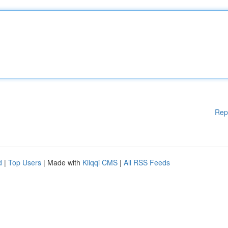
Rep
d
|
Top Users
| Made with
Kliqqi CMS
|
All RSS Feeds