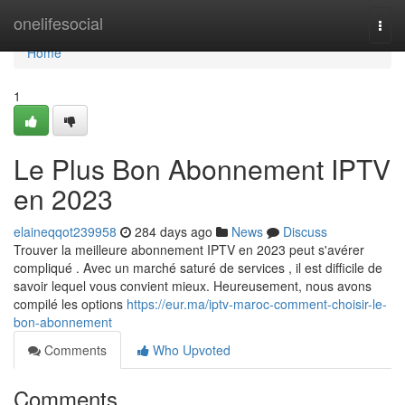
Home
onelifesocial
Togg
navi
Home
1
Le Plus Bon Abonnement IPTV
en 2023
elaineqqot239958
284 days ago
News
Discuss
Trouver la meilleure abonnement IPTV en 2023 peut s'avérer
compliqué . Avec un marché saturé de services , il est difficile de
savoir lequel vous convient mieux. Heureusement, nous avons
compilé les options
https://eur.ma/iptv-maroc-comment-choisir-le-
bon-abonnement
Comments
Who Upvoted
Comments