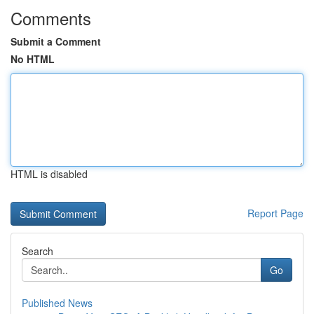
Comments
Submit a Comment
No HTML
HTML is disabled
Report Page
Search
Go
Published News