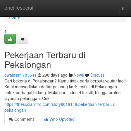
Home
onelifesocial
Togg
navi
Home
1
Pekerjaan Terbaru di
Pekalongan
owainsimi785541
298 days ago
News
Discuss
Cari bekerja di Pekalongan? Kamu tidak perlu berputar-putar lagi!
Kami menyediakan daftar peluang karir terkini di Pekalongan
untuk berbagai bidang. Mulai dari industri tekstil, hingga profesi
layanan pelanggan. Cek
https://thesocialintro.com/story6016146/pekerjaan-terbaru-di-
pekalongan
Comments
Who Upvoted