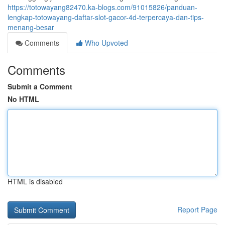
https://totowayang82470.ka-blogs.com/91015826/panduan-
lengkap-totowayang-daftar-slot-gacor-4d-terpercaya-dan-tips-
menang-besar
Comments
Who Upvoted
Comments
Submit a Comment
No HTML
HTML is disabled
Report Page