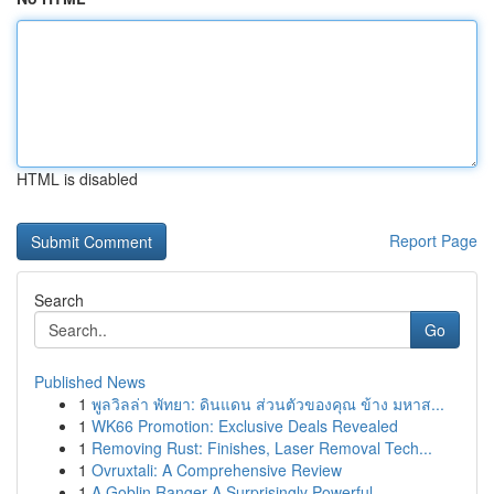
HTML is disabled
Report Page
Search
Go
Published News
1
พูลวิลล่า พัทยา: ดินแดน ส่วนตัวของคุณ ข้าง มหาส...
1
WK66 Promotion: Exclusive Deals Revealed
1
Removing Rust: Finishes, Laser Removal Tech...
1
Ovruxtali: A Comprehensive Review
1
A Goblin Ranger A Surprisingly Powerful ...