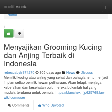
Home
onelifesocial
Togg
navi
Home
1
Menyajikan Grooming Kucing
dan Anjing Terbaik di
Indonesia
rebeccabyfr974270
305 days ago
News
Discuss
Memiliki kucing atau anjing yang sehat dan bahagia tentu menjadi
impian setiap pemilik hewan peliharaan. Akan tetapi, menjaga
kebersihan dan kesehatan bulu mereka bukanlah hal yang
mudah, terutama untuk pemula.
https://blanchekmjp625769.law-
wiki.com/user
Comments
Who Upvoted