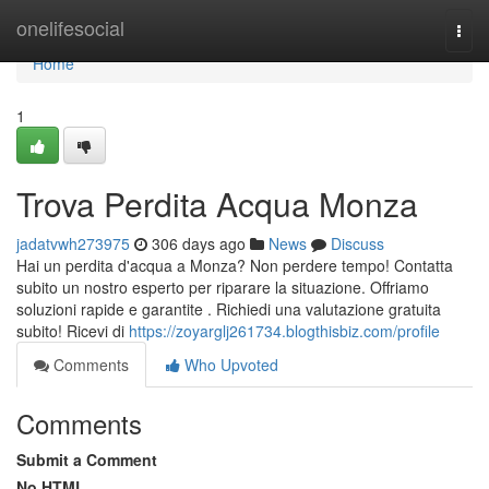
Home
onelifesocial
Togg
navi
Home
1
Trova Perdita Acqua Monza
jadatvwh273975
306 days ago
News
Discuss
Hai un perdita d'acqua a Monza? Non perdere tempo! Contatta
subito un nostro esperto per riparare la situazione. Offriamo
soluzioni rapide e garantite . Richiedi una valutazione gratuita
subito! Ricevi di
https://zoyarglj261734.blogthisbiz.com/profile
Comments
Who Upvoted
Comments
Submit a Comment
No HTML