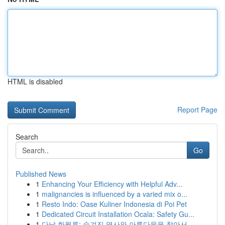
HTML is disabled
Report Page
Search
Go
Published News
1
Enhancing Your Efficiency with Helpful Adv...
1
malignancies is influenced by a varied mix o...
1
Resto Indo: Oase Kuliner Indonesia di Poi Pet
1
Dedicated Circuit Installation Ocala: Safety Gu...
1
다낭 화월루: 숨겨진 역사와 아름다움을 찾아서