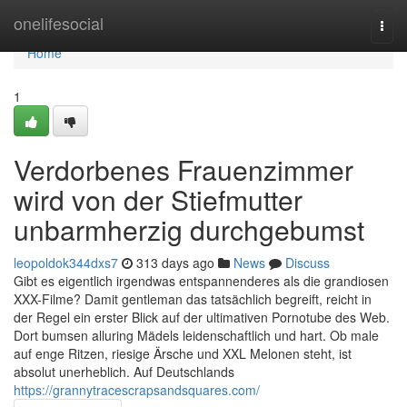
Home
onelifesocial
Togg
navi
Home
1
Verdorbenes Frauenzimmer
wird von der Stiefmutter
unbarmherzig durchgebumst
leopoldok344dxs7
313 days ago
News
Discuss
Gibt es eigentlich irgendwas entspannenderes als die grandiosen
XXX-Filme? Damit gentleman das tatsächlich begreift, reicht in
der Regel ein erster Blick auf der ultimativen Pornotube des Web.
Dort bumsen alluring Mädels leidenschaftlich und hart. Ob male
auf enge Ritzen, riesige Ärsche und XXL Melonen steht, ist
absolut unerheblich. Auf Deutschlands
https://grannytracescrapsandsquares.com/