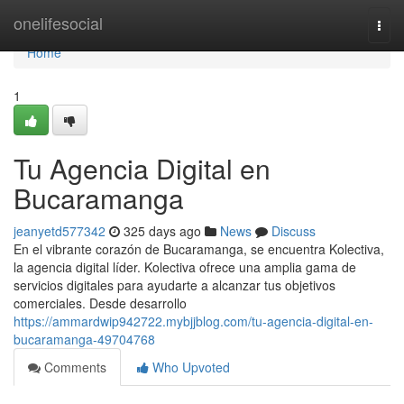
Home
onelifesocial
Togg
navi
Home
1
Tu Agencia Digital en
Bucaramanga
jeanyetd577342
325 days ago
News
Discuss
En el vibrante corazón de Bucaramanga, se encuentra Kolectiva,
la agencia digital líder. Kolectiva ofrece una amplia gama de
servicios digitales para ayudarte a alcanzar tus objetivos
comerciales. Desde desarrollo
https://ammardwip942722.mybjjblog.com/tu-agencia-digital-en-
bucaramanga-49704768
Comments
Who Upvoted