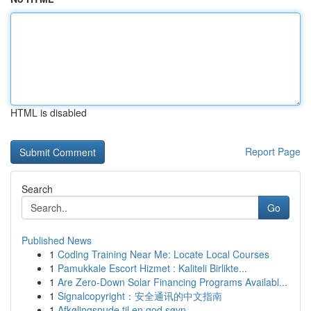
HTML is disabled
Report Page
Search
Go
Published News
1
Coding Training Near Me: Locate Local Courses
1
Pamukkale Escort Hizmet : Kaliteli Birlikte...
1
Are Zero-Down Solar Financing Programs Availabl...
1
Signalcopyright：安全通讯的中文指南
1
Afkølingspude til en god søvn