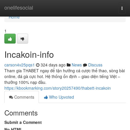
Home
onelifesocial
Togg
navi
Home
1
Incakoin-info
carson4v25pqs1
324 days ago
News
Discuss
Tham gia THABET ngay để tận hưởng cá cược thể thao, sòng bài
online, đá gà cực hot. Hệ thống ổn định – giao diện tiếng Việt –
thưởng 100% nạp đầu.
https://kbookmarking.com/story20257490/thabett-incakoin
Comments
Who Upvoted
Comments
Submit a Comment
No HTML