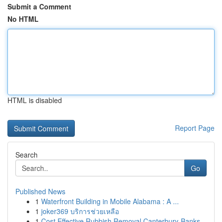
Submit a Comment
No HTML
HTML is disabled
Report Page
Search
Go
Published News
1
Waterfront Building in Mobile Alabama : A ...
1
joker369 บริการช่วยเหลือ
1
Cost Effective Rubbish Removal Canterbury-Banks...