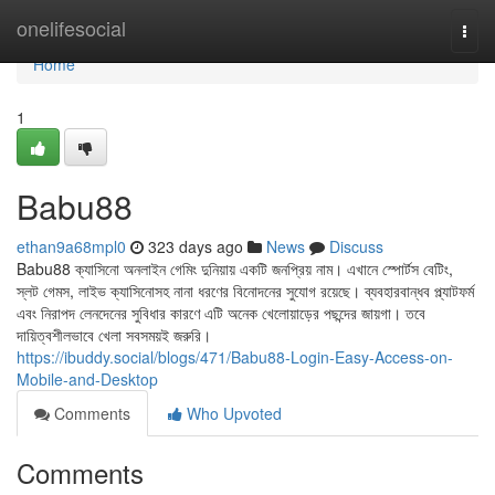
Home
onelifesocial
Togg
navi
Home
1
Babu88
ethan9a68mpl0
323 days ago
News
Discuss
Babu88 ক্যাসিনো অনলাইন গেমিং দুনিয়ায় একটি জনপ্রিয় নাম। এখানে স্পোর্টস বেটিং,
স্লট গেমস, লাইভ ক্যাসিনোসহ নানা ধরণের বিনোদনের সুযোগ রয়েছে। ব্যবহারবান্ধব প্ল্যাটফর্ম
এবং নিরাপদ লেনদেনের সুবিধার কারণে এটি অনেক খেলোয়াড়ের পছন্দের জায়গা। তবে
দায়িত্বশীলভাবে খেলা সবসময়ই জরুরি।
https://ibuddy.social/blogs/471/Babu88-Login-Easy-Access-on-
Mobile-and-Desktop
Comments
Who Upvoted
Comments