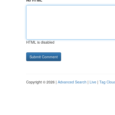
No HTML
HTML is disabled
Copyright © 2026 |
Advanced Search
|
Live
|
Tag Clou