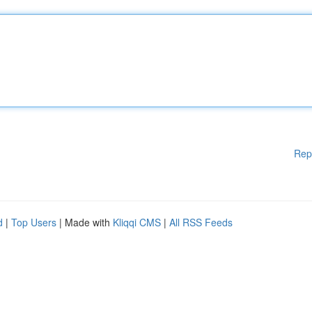
Rep
d
|
Top Users
| Made with
Kliqqi CMS
|
All RSS Feeds