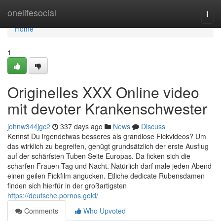
Home
onelifesocial
Togg
navi
Home
1
Originelles XXX Online video
mit devoter Krankenschwester
johnw344jgc2
337 days ago
News
Discuss
Kennst Du irgendetwas besseres als grandiose Fickvideos? Um
das wirklich zu begreifen, genügt grundsätzlich der erste Ausflug
auf der schärfsten Tuben Seite Europas. Da ficken sich die
scharfen Frauen Tag und Nacht. Natürlich darf male jeden Abend
einen geilen Fickfilm angucken. Etliche dedicate Rubensdamen
finden sich hierfür in der großartigsten
https://deutsche.pornos.gold/
Comments
Who Upvoted