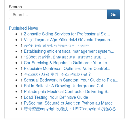
Search
Go
Published News
1
Zionsville Siding Services for Professional Sid...
1
Vinçli Taşıma: Ağır Yüklerinizi Güvenle Taşıman...
1
ভেলকি ডিলার তালিকা: অফিসিয়াল রোল , বাংলাদেশ
1
Establishing efficient fiscal management system...
1
123bet เวอร์ชั่น 2 ทดลองเล่น: แนวทาง แบบ ...
1
Car Servicing & Repairs in Guildford : Your Lo...
1
Fiduciaire Montreux : Optimisez Votre Contrôl...
1
주소모아 사용 후기: 주소 관리가 끝 ?
1
Sensual Bodywork in Sandton: Your Guide to Plea...
1
Pot in Belfast : A Growing Underground Cul...
1
Philadelphia Electrical Contractor Delivering S...
1
Load Testing: Your Definitive Guide
1
PySec.ma: Sécurité et Audit en Python au Maroc
1
暗号資産copyrightの魅力：USDTcopyrightで始める...