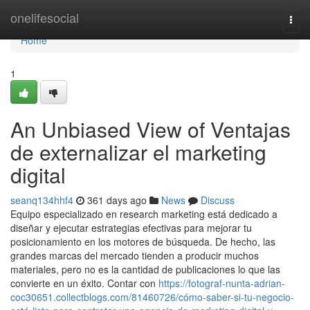
Home
onelifesocial
Togg
navi
Home
1
An Unbiased View of Ventajas
de externalizar el marketing
digital
seanq134hhf4
361 days ago
News
Discuss
Equipo especializado en research marketing está dedicado a
diseñar y ejecutar estrategias efectivas para mejorar tu
posicionamiento en los motores de búsqueda. De hecho, las
grandes marcas del mercado tienden a producir muchos
materiales, pero no es la cantidad de publicaciones lo que las
convierte en un éxito. Contar con
https://fotograf-nunta-adrian-
coc30651.collectblogs.com/81460726/cómo-saber-si-tu-negocio-