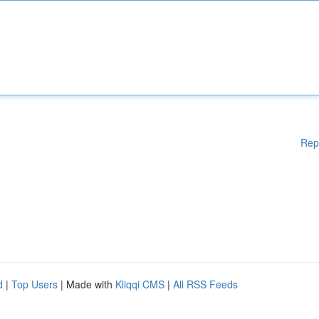
Rep
d
|
Top Users
| Made with
Kliqqi CMS
|
All RSS Feeds