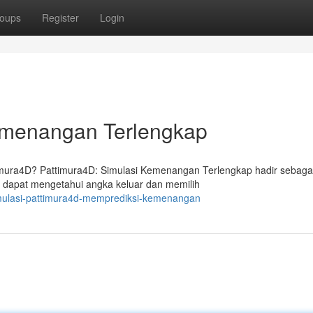
oups
Register
Login
emenangan Terlengkap
ura4D? Pattimura4D: Simulasi Kemenangan Terlengkap hadir sebagai
a dapat mengetahui angka keluar dan memilih
mulasi-pattimura4d-memprediksi-kemenangan