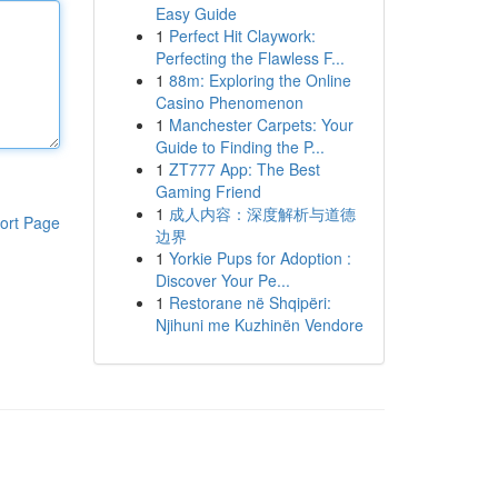
Easy Guide
1
Perfect Hit Claywork:
Perfecting the Flawless F...
1
88m: Exploring the Online
Casino Phenomenon
1
Manchester Carpets: Your
Guide to Finding the P...
1
ZT777 App: The Best
Gaming Friend
1
成人内容：深度解析与道德
ort Page
边界
1
Yorkie Pups for Adoption :
Discover Your Pe...
1
Restorane në Shqipëri:
Njihuni me Kuzhinën Vendore