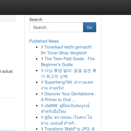
Search
Go
Published News
1
Tonerkauf leicht gemacht:
Ihr Toner-Shop Vergleich
1
The Teen Patti Guide : The
Beginner's Guide
1
다낭 휴양 빌라: 꿈결 같은 휴
 solusi
가 최고의 선택
1
Superheng789: ฝากวอเลท
ง่าย จ่ายจริง!
1
Discover Your Dentabiome :
A Primer to Oral ...
1
ufa888: คู่มือฉบับสมบูรณ์
สำหรับมือใหม่
1
คู่มือ: ตรวจสอบ เว็บตรง ไม่
ผ่าน เอเย่นต์ สำหรั...
1
Transform WebP to JPG: A