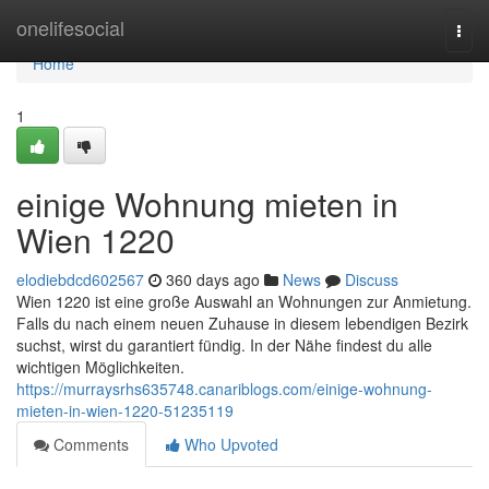
Home
onelifesocial
Togg
navi
Home
1
einige Wohnung mieten in
Wien 1220
elodiebdcd602567
360 days ago
News
Discuss
Wien 1220 ist eine große Auswahl an Wohnungen zur Anmietung.
Falls du nach einem neuen Zuhause in diesem lebendigen Bezirk
suchst, wirst du garantiert fündig. In der Nähe findest du alle
wichtigen Möglichkeiten.
https://murraysrhs635748.canariblogs.com/einige-wohnung-
mieten-in-wien-1220-51235119
Comments
Who Upvoted