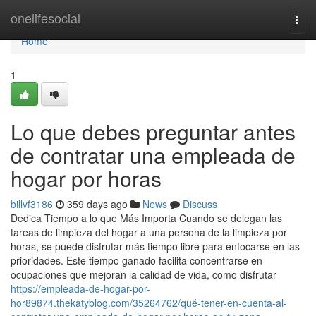
Home
onelifesocial
Togg
navi
Home
1
Lo que debes preguntar antes
de contratar una empleada de
hogar por horas
billvf3186
359 days ago
News
Discuss
Dedica Tiempo a lo que Más Importa Cuando se delegan las
tareas de limpieza del hogar a una persona de la limpieza por
horas, se puede disfrutar más tiempo libre para enfocarse en las
prioridades. Este tiempo ganado facilita concentrarse en
ocupaciones que mejoran la calidad de vida, como disfrutar
https://empleada-de-hogar-por-
hor89874.thekatyblog.com/35264762/qué-tener-en-cuenta-al-