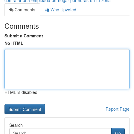
contratar-una-empleada-de-hogar-por-horas-en-tu-zona
Comments
Who Upvoted
Comments
Submit a Comment
No HTML
HTML is disabled
Report Page
Search
Go