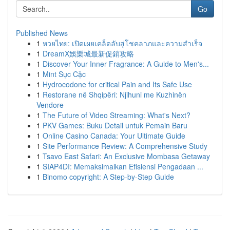
Go
Published News
1
หวยไทย: เปิดเผยเคล็ดลับสู่โชคลาภและความสำเร็จ
1
DreamX娛樂城最新促銷攻略
1
Discover Your Inner Fragrance: A Guide to Men's...
1
Mint Sục Cặc
1
Hydrocodone for critical Pain and Its Safe Use
1
Restorane në Shqipëri: Njihuni me Kuzhinën
Vendore
1
The Future of Video Streaming: What's Next?
1
PKV Games: Buku Detail untuk Pemain Baru
1
Online Casino Canada: Your Ultimate Guide
1
Site Performance Review: A Comprehensive Study
1
Tsavo East Safari: An Exclusive Mombasa Getaway
1
SIAP4DI: Memaksimalkan Efisiensi Pengadaan ...
1
Binomo copyright: A Step-by-Step Guide