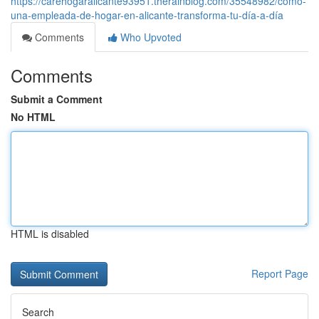
https://carehogaralicante93951.therainblog.com/35548982/cómo-
una-empleada-de-hogar-en-alicante-transforma-tu-día-a-día
Comments
Who Upvoted
Comments
Submit a Comment
No HTML
HTML is disabled
Report Page
Search