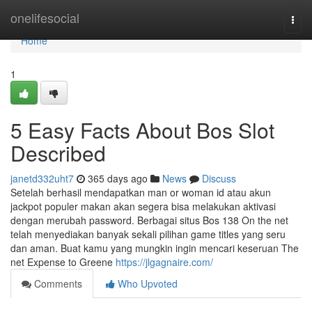
Home
onelifesocial
Togg
navi
Home
1
5 Easy Facts About Bos Slot
Described
janetd332uht7
365 days ago
News
Discuss
Setelah berhasil mendapatkan man or woman id atau akun
jackpot populer makan akan segera bisa melakukan aktivasi
dengan merubah password. Berbagai situs Bos 138 On the net
telah menyediakan banyak sekali pilihan game titles yang seru
dan aman. Buat kamu yang mungkin ingin mencari keseruan The
net Expense to Greene
https://jlgagnaire.com/
Comments
Who Upvoted