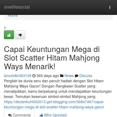
Home
onelifesocial
Togg
navi
Home
1
Capai Keuntungan Mega di
Slot Scatter Hitam Mahjong
Ways Menarik!
lancetdio363129
365 days ago
News
Discuss
Pergilah ke dunia seru dan penuh hadiah dengan Slot Hitam
Mahjong Ways Gacor! Dengan Rangkaian Scatter yang
menakjubkan, kamu berpeluang untuk mendapatkan keuntungan
besar. Temukan keseruan simbol-simbol Mahjong yang
https://declankuht062013.get-blogging.com/36847467/capai-
keuntungan-mega-di-slot-scatter-hitam-mahjong-ways-gacor
Comments
Who Upvoted