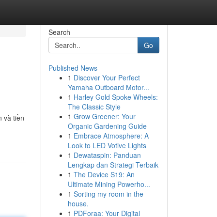
Search
Go
Published News
1
Discover Your Perfect
Yamaha Outboard Motor...
1
Harley Gold Spoke Wheels:
The Classic Style
1
Grow Greener: Your
 và tiền
Organic Gardening Guide
1
Embrace Atmosphere: A
Look to LED Votive Lights
1
Dewataspin: Panduan
Lengkap dan Strategi Terbaik
1
The Device S19: An
Ultimate Mining Powerho...
1
Sorting my room in the
house.
1
PDForaa: Your Digital