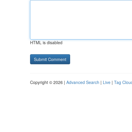
HTML is disabled
Copyright © 2026 |
Advanced Search
|
Live
|
Tag Clou