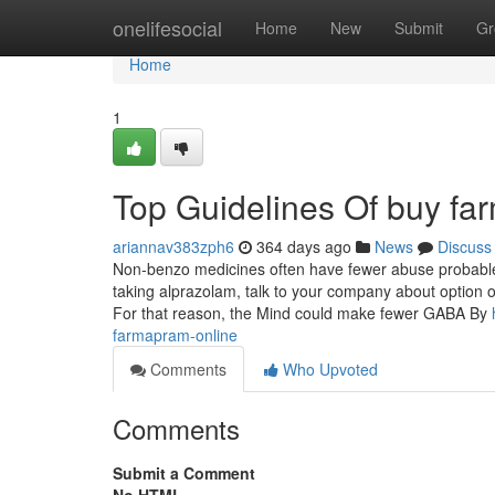
Home
onelifesocial
Home
New
Submit
Gr
Home
1
Top Guidelines Of buy fa
ariannav383zph6
364 days ago
News
Discuss
Non-benzo medicines often have fewer abuse probable 
taking alprazolam, talk to your company about option op
For that reason, the Mind could make fewer GABA By
farmapram-online
Comments
Who Upvoted
Comments
Submit a Comment