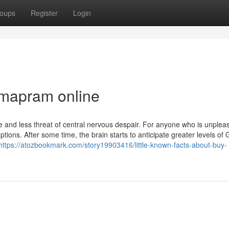
oups
Register
Login
rmapram online
and less threat of central nervous despair. For anyone who is unplea
tions. After some time, the brain starts to anticipate greater levels of
https://atozbookmark.com/story19903416/little-known-facts-about-buy-