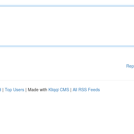
Rep
d
|
Top Users
| Made with
Kliqqi CMS
|
All RSS Feeds