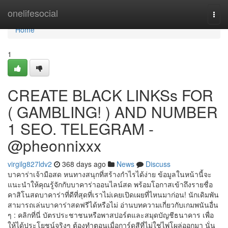
Home
onelifesocial
Togg
navi
Home
1
CREATE BLACK LINKSs FOR
( GAMBLING! ) AND NUMBER
1 SEO. TELEGRAM -
@pheonnixxx
virgilg827ldv2
368 days ago
News
Discuss
บาคาร่าเจ้ามือสด หนทางสนุกที่สร้างกำไรได้ง่าย ข้อมูลในหน้านี้จะ
แนะนำให้คุณรู้จักกับบาคาร่าออนไลน์สด พร้อมโอกาสเข้าถึงรายชื่อ
คาสิโนสดบาคาร่าที่ดีที่สุดที่เราไม่เคยเปิดเผยที่ไหนมาก่อน! นักเดิมพัน
สามารถเล่นบาคาร่าสดฟรีได้หรือไม่ อ่านบทความเกี่ยวกับเกมพนันอื่น
ๆ : คลิกที่นี่ บัตรประชาชนหรือพาสปอร์ตและสมุดบัญชีธนาคาร เพื่อ
ให้ได้ประโยชน์จริงๆ ต้องทำตอนเมื่อการ์ดสีที่ไม่ใช่ไพ่โผล่ออกมา นั่น