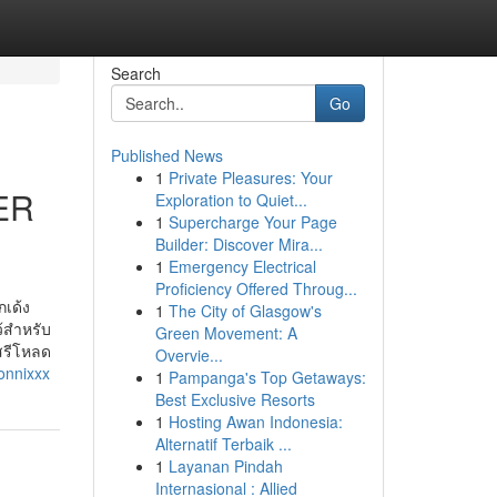
Search
Go
Published News
1
Private Pleasures: Your
ER
Exploration to Quiet...
1
Supercharge Your Page
Builder: Discover Mira...
1
Emergency Electrical
Proficiency Offered Throug...
กเด้ง
1
The City of Glasgow's
ว้สำหรับ
Green Movement: A
สรีโหลด
Overvie...
onnixxx
1
Pampanga's Top Getaways:
Best Exclusive Resorts
1
Hosting Awan Indonesia:
Alternatif Terbaik ...
1
Layanan Pindah
Internasional : Allied