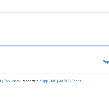
Rep
d
|
Top Users
| Made with
Kliqqi CMS
|
All RSS Feeds