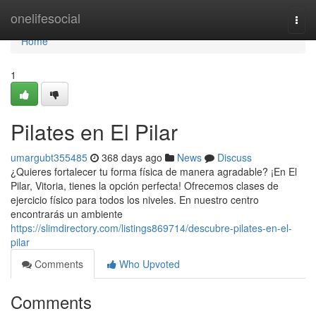
Home
onelifesocial
Togg
navi
Home
1
Pilates en El Pilar
umargubt355485
368 days ago
News
Discuss
¿Quieres fortalecer tu forma física de manera agradable? ¡En El
Pilar, Vitoria, tienes la opción perfecta! Ofrecemos clases de
ejercicio físico para todos los niveles. En nuestro centro
encontrarás un ambiente
https://slimdirectory.com/listings869714/descubre-pilates-en-el-
pilar
Comments
Who Upvoted
Comments