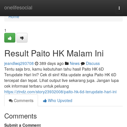
Home
onelifesocial
Togg
navi
Home
1
Result Paito HK Malam Ini
jeandlwq293708
389 days ago
News
Discuss
Tentu saja bro, kamu kebutuhan tahu hasil Paito HK 6D
Terupdate Hari Ini? Cek di sini! Kita update angka Paito HK 6D
tercepat dan tepat. Lihat output live sekarang juga. Jangan lupa
cek informasi terbaru untuk peluang
https://ztndz.com/story23932008/paito-hk-6d-terupdate-hari-ini
Comments
Who Upvoted
Comments
Submit a Comment