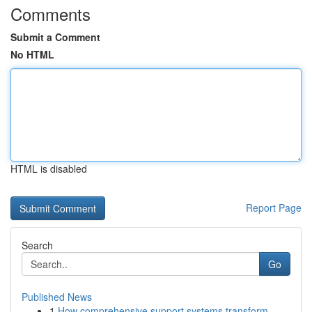
Comments
Submit a Comment
No HTML
HTML is disabled
Report Page
Search
Go
Published News
1
How comprehensive support systems transform