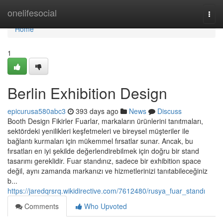
Home
onelifesocial
Togg
navi
Home
1
Berlin Exhibition Design
epicurusa580abc3
393 days ago
News
Discuss
Booth Design Fikirler Fuarlar, markaların ürünlerini tanıtmaları,
sektördeki yenilikleri keşfetmeleri ve bireysel müşteriler ile
bağlantı kurmaları için mükemmel fırsatlar sunar. Ancak, bu
fırsatları en iyi şekilde değerlendirebilmek için doğru bir stand
tasarımı gereklidir. Fuar standınız, sadece bir exhibition space
değil, aynı zamanda markanızı ve hizmetlerinizi tanıtabileceğiniz
b...
https://jaredqrsrq.wikidirective.com/7612480/rusya_fuar_standı
Comments
Who Upvoted