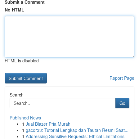
Submit a Comment
No HTML
HTML is disabled
Report Page
Search
Go
Published News
1
Jual Blazer Pria Murah
1
gacor33: Tutorial Lengkap dan Tautan Resmi Saat...
1
Addressing Sensitive Requests: Ethical Limitations