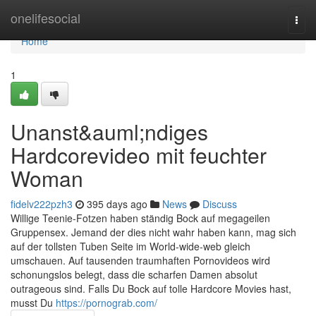
Home
onelifesocial
Togg
navi
Home
1
Unanst&auml;ndiges
Hardcorevideo mit feuchter
Woman
fidelv222pzh3
395 days ago
News
Discuss
Willige Teenie-Fotzen haben ständig Bock auf megageilen
Gruppensex. Jemand der dies nicht wahr haben kann, mag sich
auf der tollsten Tuben Seite im World-wide-web gleich
umschauen. Auf tausenden traumhaften Pornovideos wird
schonungslos belegt, dass die scharfen Damen absolut
outrageous sind. Falls Du Bock auf tolle Hardcore Movies hast,
musst Du
https://pornograb.com/