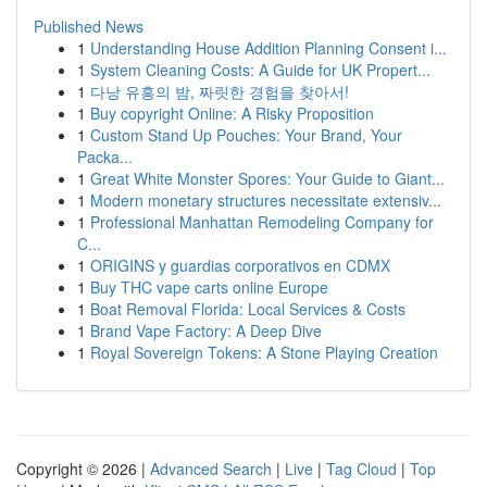
Published News
1
Understanding House Addition Planning Consent i...
1
System Cleaning Costs: A Guide for UK Propert...
1
다낭 유흥의 밤, 짜릿한 경험을 찾아서!
1
Buy copyright Online: A Risky Proposition
1
Custom Stand Up Pouches: Your Brand, Your
Packa...
1
Great White Monster Spores: Your Guide to Giant...
1
Modern monetary structures necessitate extensiv...
1
Professional Manhattan Remodeling Company for
C...
1
ORIGINS y guardias corporativos en CDMX
1
Buy THC vape carts online Europe
1
Boat Removal Florida: Local Services & Costs
1
Brand Vape Factory: A Deep Dive
1
Royal Sovereign Tokens: A Stone Playing Creation
Copyright © 2026 |
Advanced Search
|
Live
|
Tag Cloud
|
Top