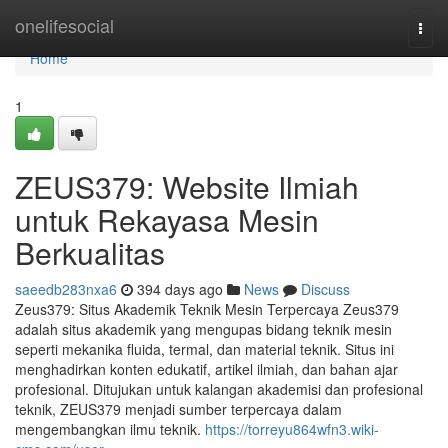
Home
onelifesocial
Togg
navi
Home
1
ZEUS379: Website Ilmiah
untuk Rekayasa Mesin
Berkualitas
saeedb283nxa6
394 days ago
News
Discuss
Zeus379: Situs Akademik Teknik Mesin Terpercaya Zeus379
adalah situs akademik yang mengupas bidang teknik mesin
seperti mekanika fluida, termal, dan material teknik. Situs ini
menghadirkan konten edukatif, artikel ilmiah, dan bahan ajar
profesional. Ditujukan untuk kalangan akademisi dan profesional
teknik, ZEUS379 menjadi sumber terpercaya dalam
mengembangkan ilmu teknik.
https://torreyu864wfn3.wiki-