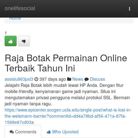
Home
onelifesocial
Togg
navi
Home
1
Raja Botak Permainan Online
Terbaik Tahun Ini
assisiu863pxl3
397 days ago
News
Discuss
Jelajahi Raja Botak lebih mudah lewat HP Anda. Dengan fitur
mobile-friendly, kenyamanan game jadi nyaman. Situs ini
mengutamakan privasi pengguna melalui protokol SSL. Bermain
jadi nyaman tanpa ragu.
https://www.epicenter.socgen.ucla.edu/single-post/what-is-lost-in-
the-weismann-barrier?commentId=dd4a78bd-af56-471a-87fa-
1568e67cd03a
Comments
Who Upvoted