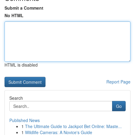
Submit a Comment
No HTML
HTML is disabled
Report Page
Search
Go
Published News
1
The Ultimate Guide to Jackpot Bet Online: Maste...
1
Wildlife Cameras: A Novice's Guide