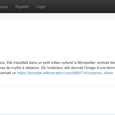
oups
Register
Login
s. Elle travaillait dans un petit milieu culturel à Montpellier, animait de
ches de mythe à distance. De l’extérieur, elle donnait l’image d’une fem
raversait un
https://laneztjwi.wikinarration.com/6920716/voyance_olivier