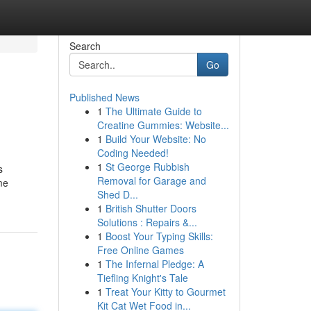
Search
Go
Published News
1
The Ultimate Guide to
Creatine Gummies: Website...
1
Build Your Website: No
Coding Needed!
1
St George Rubbish
s
Removal for Garage and
me
Shed D...
1
British Shutter Doors
Solutions : Repairs &...
1
Boost Your Typing Skills:
Free Online Games
1
The Infernal Pledge: A
Tiefling Knight's Tale
1
Treat Your Kitty to Gourmet
Kit Cat Wet Food in...