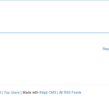
Rep
d
|
Top Users
| Made with
Kliqqi CMS
|
All RSS Feeds