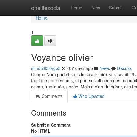
Home
onelifesocial
Home
New
Submit
Gr
Home
1
Voyance olivier
simonl654vgp5
407 days ago
News
Discuss
Ce que Nora portait sans le savoir-faire Nora avait 29 an
fabrique pour enfants, et poursuivait certaines recher
calme, impliquée, posée. Mais à bien l’intérieur, elle t
Comments
Who Upvoted
Comments
Submit a Comment
No HTML