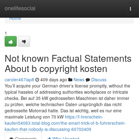
Home
onelifesocial
Togg
navi
Home
1
Not known Factual Statements
About b copyright kosten
caroler467iap8
409 days ago
News
Discuss
You’ll acquire your German driver’s license promptly, without the
typical hassles of addressing authorities workplaces or intricate
checks. Bei auf 35 kW gedrosselten Maschinen ist daher immer
zu prüfen, welche technischen Daten ursprünglich das nicht
gedrosselte Motorrad hatte. Das ist wichtig, weil es nur eine
maximale Leistung von 70 kW
https://f-hrerschein-
kaufen54063.total-blog.com/the-smart-trick-of-b-fuhrerschein-
kaufen-that-nobody-is-discussing-60702409
Comments
Who Upvoted