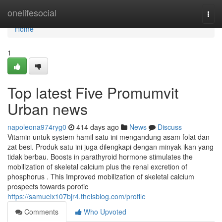
Home
onelifesocial
Togg
navi
Home
1
Top latest Five Promumvit
Urban news
napoleona974ryg0
414 days ago
News
Discuss
Vitamin untuk system hamil satu ini mengandung asam folat dan
zat besi. Produk satu ini juga dilengkapi dengan minyak ikan yang
tidak berbau. Boosts in parathyroid hormone stimulates the
mobilization of skeletal calcium plus the renal excretion of
phosphorus . This Improved mobilization of skeletal calcium
prospects towards porotic
https://samuelx107bjr4.theisblog.com/profile
Comments
Who Upvoted