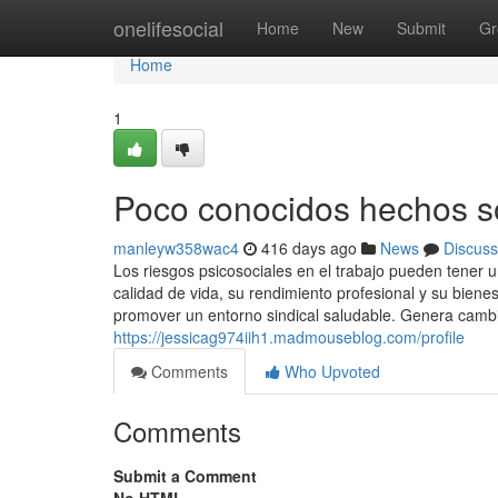
Home
onelifesocial
Home
New
Submit
Gr
Home
1
Poco conocidos hechos so
manleyw358wac4
416 days ago
News
Discuss
Los riesgos psicosociales en el trabajo pueden tener u
calidad de vida, su rendimiento profesional y su bienes
promover un entorno sindical saludable. Genera cambio
https://jessicag974iih1.madmouseblog.com/profile
Comments
Who Upvoted
Comments
Submit a Comment