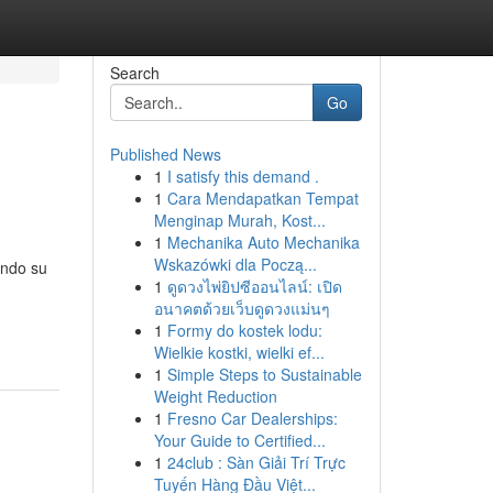
Search
Go
Published News
1
I satisfy this demand .
1
Cara Mendapatkan Tempat
Menginap Murah, Kost...
1
Mechanika Auto Mechanika
Wskazówki dla Począ...
ando su
1
ดูดวงไพ่ยิปซีออนไลน์: เปิด
อนาคตด้วยเว็บดูดวงแม่นๆ
1
Formy do kostek lodu:
Wielkie kostki, wielki ef...
1
Simple Steps to Sustainable
Weight Reduction
1
Fresno Car Dealerships:
Your Guide to Certified...
1
24club : Sàn Giải Trí Trực
Tuyến Hàng Đầu Việt...