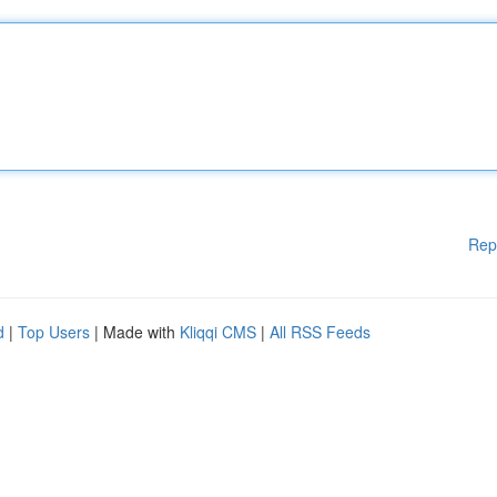
Rep
d
|
Top Users
| Made with
Kliqqi CMS
|
All RSS Feeds