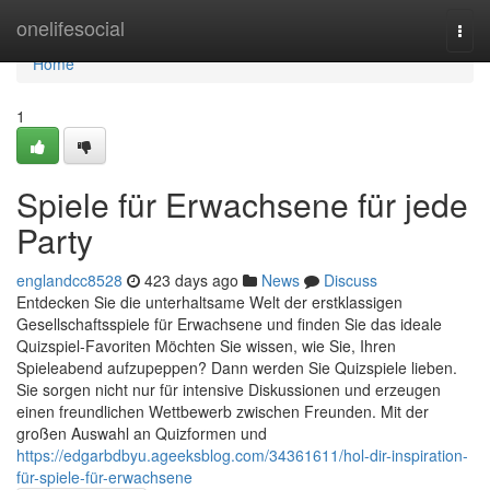
Home
onelifesocial
Togg
navi
Home
1
Spiele für Erwachsene für jede
Party
englandcc8528
423 days ago
News
Discuss
Entdecken Sie die unterhaltsame Welt der erstklassigen
Gesellschaftsspiele für Erwachsene und finden Sie das ideale
Quizspiel-Favoriten Möchten Sie wissen, wie Sie, Ihren
Spieleabend aufzupeppen? Dann werden Sie Quizspiele lieben.
Sie sorgen nicht nur für intensive Diskussionen und erzeugen
einen freundlichen Wettbewerb zwischen Freunden. Mit der
großen Auswahl an Quizformen und
https://edgarbdbyu.ageeksblog.com/34361611/hol-dir-inspiration-
für-spiele-für-erwachsene