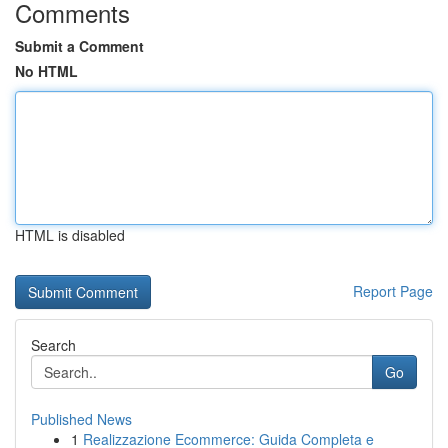
Comments
Submit a Comment
No HTML
HTML is disabled
Report Page
Search
Go
Published News
1
Realizzazione Ecommerce: Guida Completa e