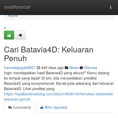
Home
onelifesocial
Togg
navi
Home
1
Cari Batavia4D: Keluaran
Penuh
hannawgyg428837
445 days ago
News
Discuss
Ingin mendapatkan hasil Batavia4D yang akurat? Kamu datang
ke tempat yang tepat! Di sini, kita menyediakan prediksi
Batavia4D yang komprehensif. Kenali pola sekarang dari keluaran
Batavia4D. Lihat prediksi yang
https://royalbookmarking.com/story19538743/temukan-batavia4d-
keluaran-penuh
Comments
Who Upvoted